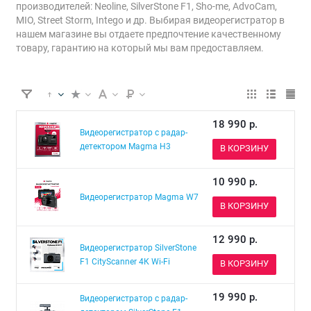
производителей: Neoline, SilverStone F1, Sho-me, AdvoCam,
MIO, Street Storm, Intego и др. Выбирая видеорегистратор в
нашем магазине вы отдаете предпочтение качественному
товару, гарантию на который мы вам предоставляем.
18 990
р.
Видеорегистратор с радар-
детектором Magma H3
В КОРЗИНУ
10 990
р.
Видеорегистратор Magma W7
В КОРЗИНУ
12 990
р.
Видеорегистратор SilverStone
F1 CityScanner 4К Wi-Fi
В КОРЗИНУ
19 990
р.
Видеорегистратор с радар-