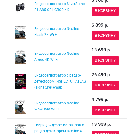
6 700
р.
Видеорегистратор SilverStone
F1 A85-CPL CROD 4K
В КОРЗИНУ
6 899
р.
Видеорегистратор Neoline
Flash 2K Wi-Fi
В КОРЗИНУ
13 699
р.
Видеорегистратор Neoline
Argus 4K Wi-Fi
В КОРЗИНУ
26 490
р.
Видеорегистратор с радар-
детектором INSPECTOR ATLAS
В КОРЗИНУ
(signature+emap)
4 799
р.
Видеорегистратор Neoline
WowCam Wi-Fi
В КОРЗИНУ
19 999
р.
Гибрид видеорегистратора с
радар-детектором Neoline X-