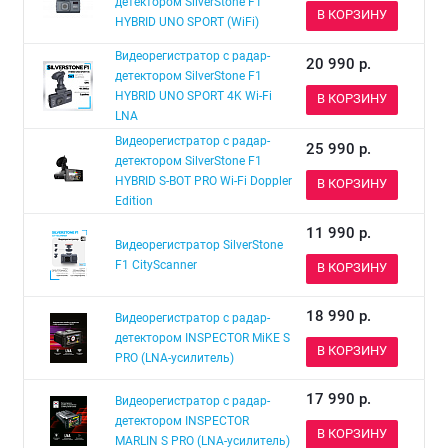
детектором SilverStone F1
В КОРЗИНУ
HYBRID UNO SPORT (WiFi)
Видеорегистратор с радар-
20 990
р.
детектором SilverStone F1
HYBRID UNO SPORT 4K Wi-Fi
В КОРЗИНУ
LNA
Видеорегистратор с радар-
25 990
р.
детектором SilverStone F1
HYBRID S-BOT PRO Wi-Fi Doppler
В КОРЗИНУ
Edition
11 990
р.
Видеорегистратор SilverStone
F1 CityScanner
В КОРЗИНУ
18 990
р.
Видеорегистратор с радар-
детектором INSPECTOR MiKE S
В КОРЗИНУ
PRO (LNA-усилитель)
17 990
р.
Видеорегистратор с радар-
детектором INSPECTOR
В КОРЗИНУ
MARLIN S PRO (LNA-усилитель)