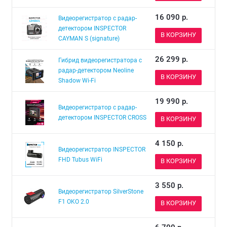
16 090
р.
Видеорегистратор с радар-
детектором INSPECTOR
В КОРЗИНУ
CAYMAN S (signature)
26 299
р.
Гибрид видеорегистратора с
радар-детектором Neoline
В КОРЗИНУ
Shadow Wi-Fi
19 990
р.
Видеорегистратор с радар-
детектором INSPECTOR CROSS
В КОРЗИНУ
4 150
р.
Видеорегистратор INSPECTOR
FHD Tubus WiFi
В КОРЗИНУ
3 550
р.
Видеорегистратор SilverStone
F1 OKO 2.0
В КОРЗИНУ