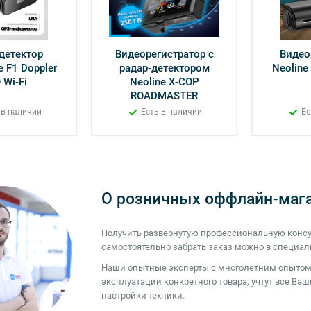
детектор
Видеорегистратор с
Видео
e F1 Doppler
радар-детектором
Neoline 
 Wi-Fi
Neoline X-COP
ROADMASTER
 в наличии
Есть в наличии
Ес
О розничных оффлайн-мага
Получить развернутую профессиональную консу
самостоятельно забрать заказ можно в специа
Наши опытные эксперты с многолетним опытом 
эксплуатации конкретного товара, учтут все В
настройки техники.