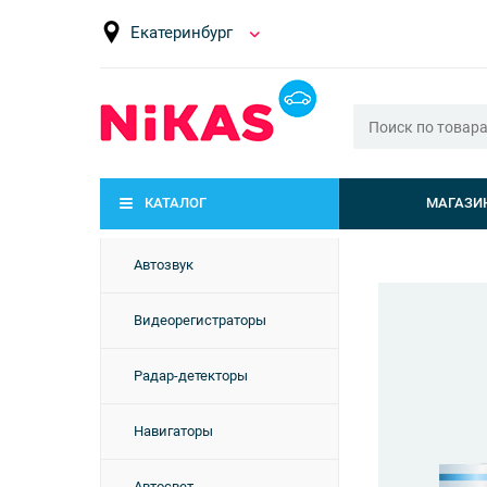
Екатеринбург
КАТАЛОГ
МАГАЗИ
Автозвук
Видеорегистраторы
Радар-детекторы
ридные
Навигаторы
ели
Автосвет