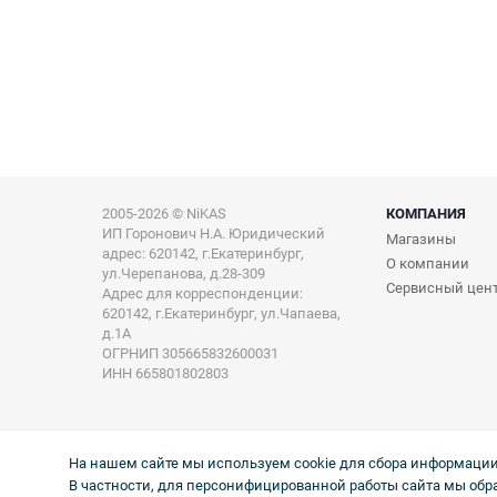
2005-2026 © NiKAS
КОМПАНИЯ
ИП Горонович Н.А. Юридический
Магазины
адрес: 620142, г.Екатеринбург,
О компании
ул.Черепанова, д.28-309
Сервисный цен
Адрес для корреспонденции:
620142, г.Екатеринбург, ул.Чапаева,
д.1А
ОГРНИП 305665832600031
ИНН 665801802803
На нашем сайте мы используем cookie для сбора информации 
В частности, для персонифицированной работы сайта мы обр
Информация на сайте не является публичной офертой. Цен