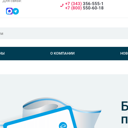
Для связи:
+7 (343)
356-555-1
+7 (800)
550-60-18
НЫ
О КОМПАНИИ
НОВ
Бон
про