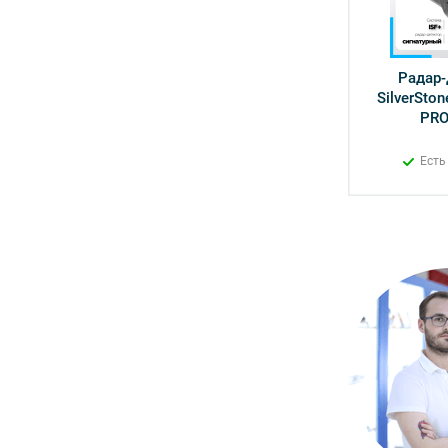
Радар-
SilverSton
PRO
Есть