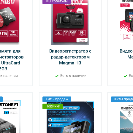
Мы советуем
амяти для
Видеорегистратор с
Видео
истраторов
радар-детектором
M
UltraCard
Magma H3
2GB
 в наличии
Есть в наличии
Ес
Хиты продаж
Хиты прод
Новинки