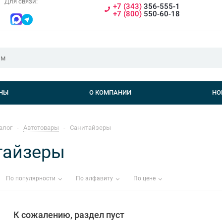
Для связи:
+7 (343)
356-555-1
+7 (800)
550-60-18
НЫ
О КОМПАНИИ
НО
алог
-
Автотовары
-
Санитайзеры
тайзеры
По популярности
По алфавиту
По цене
К сожалению, раздел пуст