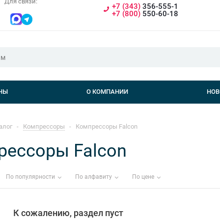
Для связи:
+7 (343)
356-555-1
+7 (800)
550-60-18
НЫ
О КОМПАНИИ
НОВ
алог
-
Компрессоры
-
Компрессоры Falcon
рессоры Falcon
По популярности
По алфавиту
По цене
К сожалению, раздел пуст