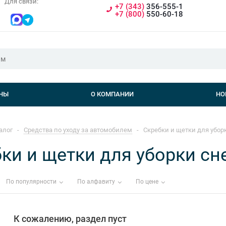
Для связи:
+7 (343)
356-555-1
+7 (800)
550-60-18
НЫ
О КОМПАНИИ
НО
алог
-
Средства по уходу за автомобилем
-
Скребки и щетки для убор
ки и щетки для уборки сн
По популярности
По алфавиту
По цене
К сожалению, раздел пуст