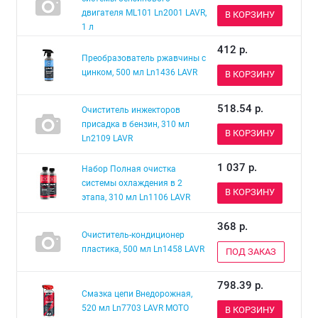
двигателя ML101 Ln2001 LAVR,
В КОРЗИНУ
1 л
412
р.
Преобразователь ржавчины с
цинком, 500 мл Ln1436 LAVR
В КОРЗИНУ
518.54
р.
Очиститель инжекторов
присадка в бензин, 310 мл
В КОРЗИНУ
Ln2109 LAVR
1 037
р.
Набор Полная очистка
системы охлаждения в 2
В КОРЗИНУ
этапа, 310 мл Ln1106 LAVR
368
р.
Очиститель-кондиционер
пластика, 500 мл Ln1458 LAVR
ПОД ЗАКАЗ
798.39
р.
Смазка цепи Внедорожная,
520 мл Ln7703 LAVR MOTO
В КОРЗИНУ