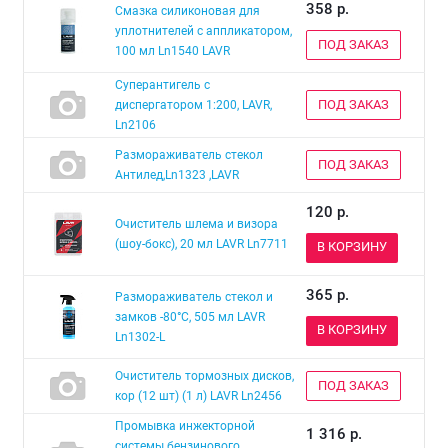
358
р.
Смазка силиконовая для
уплотнителей с аппликатором,
ПОД ЗАКАЗ
100 мл Ln1540 LAVR
Суперантигель с
ПОД ЗАКАЗ
диспергатором 1:200, LAVR,
Ln2106
Размораживатель стекол
ПОД ЗАКАЗ
Антилед,Ln1323 ,LAVR
120
р.
Очиститель шлема и визора
(шоу-бокс), 20 мл LAVR Ln7711
В КОРЗИНУ
365
р.
Размораживатель стекол и
замков -80°С, 505 мл LAVR
В КОРЗИНУ
Ln1302-L
Очиститель тормозных дисков,
ПОД ЗАКАЗ
кор (12 шт) (1 л) LAVR Ln2456
Промывка инжекторной
1 316
р.
системы бензинового