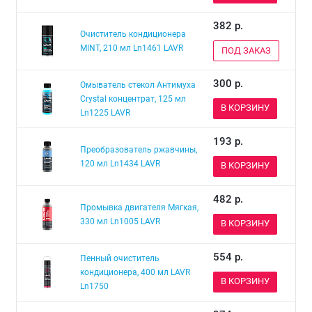
382
р.
Очиститель кондиционера
MINT, 210 мл Ln1461 LAVR
ПОД ЗАКАЗ
300
р.
Омыватель стекол Антимуха
Crystal концентрат, 125 мл
В КОРЗИНУ
Ln1225 LAVR
193
р.
Преобразователь ржавчины,
120 мл Ln1434 LAVR
В КОРЗИНУ
482
р.
Промывка двигателя Мягкая,
330 мл Ln1005 LAVR
В КОРЗИНУ
554
р.
Пенный очиститель
кондиционера, 400 мл LAVR
В КОРЗИНУ
Ln1750