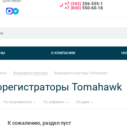
Для связи:
+7 (343)
356-555-1
+7 (800)
550-60-18
НЫ
О КОМПАНИИ
НО
алог
-
Видеорегистраторы
-
Видеорегистраторы Tomahawk
орегистраторы Tomahawk
По популярности
По алфавиту
По цене
К сожалению, раздел пуст