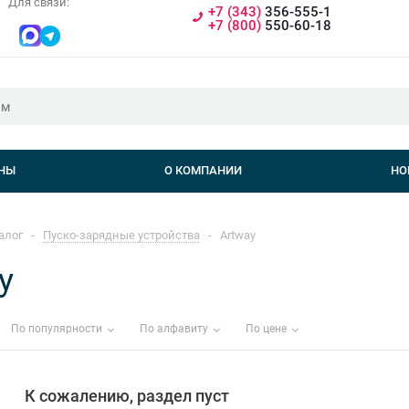
Для связи:
+7 (343)
356-555-1
+7 (800)
550-60-18
НЫ
О КОМПАНИИ
НО
алог
-
Пуско-зарядные устройства
-
Artway
y
По популярности
По алфавиту
По цене
К сожалению, раздел пуст