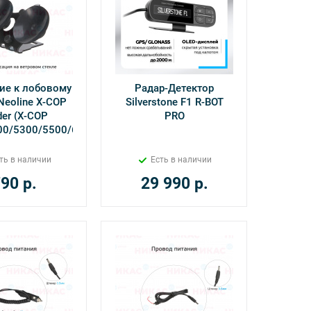
ие к лобовому
Радар-Детектор
Neoline X-COP
Silverstone F1 R-BOT
der (Х-СОР
PRO
00/5300/5500/6500/7000/7500/5700)
ть в наличии
Есть в наличии
790
р.
29 990
р.