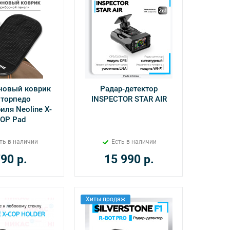
новый коврик
Радар-детектор
 торпедо
INSPECTOR STAR AIR
иля Neoline X-
OP Pad
ть в наличии
Есть в наличии
790
р.
15 990
р.
Хиты продаж