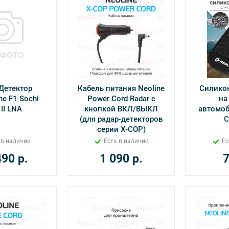
Детектор
Кабель питания Neoline
Силико
ne F1 Sochi
Power Cord Radar с
на
II LNA
кнопкой ВКЛ/ВЫКЛ
автомоб
(для радар-детекторов
C
серии X-COP)
 в наличии
Есть в наличии
Ес
490
р.
1 090
р.