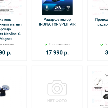
жатель
Радар-детектор
Провод
нный магнит
INSPECTOR SPLIT AIR
радар
орпедо
я Neoline X-
Magnet
 в наличии
Есть в наличии
Ес
90
р.
17 990
р.