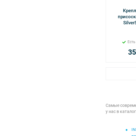
Крепл
присоск
Silver
Есть
35
Самые совреме
у нас в катало
IN