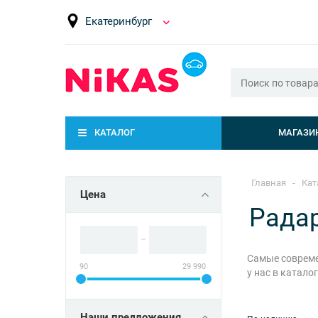
Екатеринбург
КАТАЛОГ
МАГАЗИ
Главная
-
Кат
Цена
Рада
Самые совреме
90
29 990
у нас в катало
Наши предложения