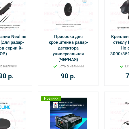
ания Neoline
Присоска для
Креплен
 (для радар-
кронштейна радар-
стеклу 
ов серии Х-
детектора
Hol
ОР)
универсальная
3000/35
(ЧЕРНАЯ)
 в наличии
Есть в наличии
Ес
90
р.
90
р.
Новинки