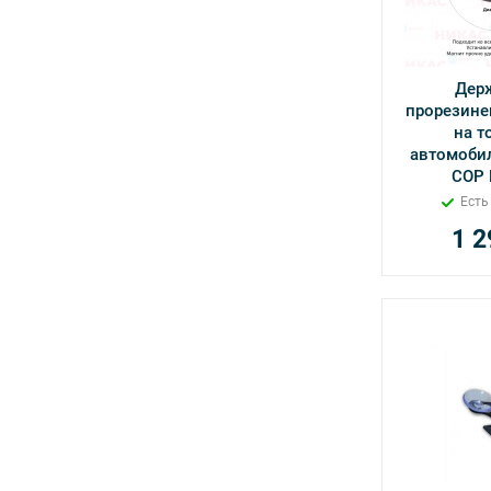
Дер
прорезине
на т
автомобил
COP 
Есть
1 2