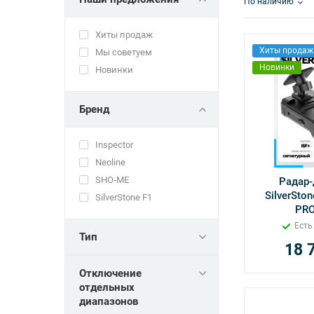
По наличию
Хиты продаж
Хиты продаж
Мы советуем
Новинки
Новинки
Бренд
Inspector
Neoline
SHO-ME
Радар-
SilverSton
SilverStone F1
PRO
Есть
Тип
18 
Отключение
отдельных
диапазонов