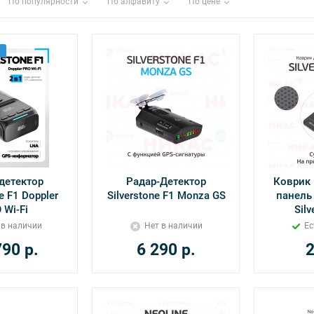
По популярности
По алфавиту
По цене
детектор
Радар-Детектор
Коврик 
e F1 Doppler
Silverstone F1 Monza GS
панель
 Wi-Fi
Silv
 в наличии
Нет в наличии
Ес
790
р.
6 290
р.