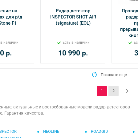
ение на
Радар-детектор
Провод
ах для р/д
INSPECTOR SHOT AIR
рада
Stone F1
(signature) (EOL)
п
прерыва
кноп
 в наличии
Есть в наличии
Ес
0
р.
10 990
р.
Показать еще
1
2
нные, актуальные и востребованные модели радар-детекторов
ге. Гарантия качества.
SPECTOR
NEOLINE
ROADGID