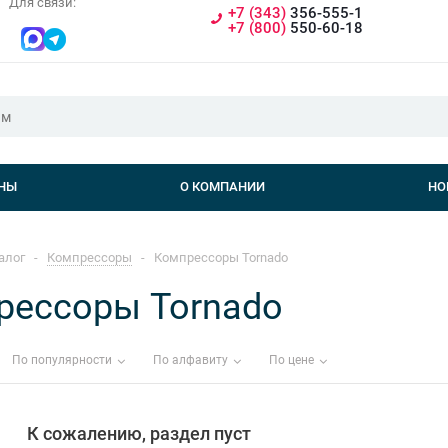
Для связи:
+7 (343)
356-555-1
+7 (800)
550-60-18
НЫ
О КОМПАНИИ
НО
алог
-
Компрессоры
-
Компрессоры Tornado
рессоры Tornado
По популярности
По алфавиту
По цене
К сожалению, раздел пуст