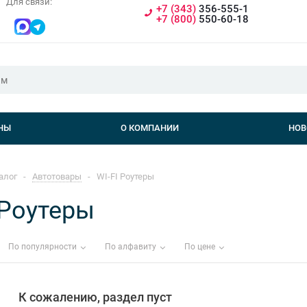
Для связи:
+7 (343)
356-555-1
+7 (800)
550-60-18
НЫ
О КОМПАНИИ
НОВ
алог
-
Автотовары
-
WI-FI Роутеры
 Роутеры
По популярности
По алфавиту
По цене
К сожалению, раздел пуст