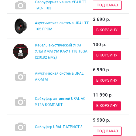
Сабвуферная чашка УРАЛ ТТ
ПОД ЗАКАЗ
ТАС-ТТ03
3 690
р.
Акустическая система URAL TT
165 ГРОМ
В КОРЗИНУ
100
р.
Кабель акустический УРАЛ
УЛЬТИМАТУМ КА-УТП18 18GA
В КОРЗИНУ
(2х0,82 мм2)
6 990
р.
Акустическая система URAL
АК-М М
В КОРЗИНУ
11 990
р.
Сабвуфер активный URAL АС-
У12А КОМПАКТ
В КОРЗИНУ
9 990
р.
Сабвуфер URAL ПАТРИОТ 8
ПОД ЗАКАЗ