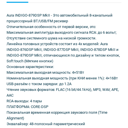
Aura INDIGO-879DSP MkII - Это автомобильный 8-канальный
процессорный BT/USB/FM ресивер
Отличительная особенность от первой версии, это:
Максимальная амплитуда выходного сигнала RCA: до 6 вольт;
Отсутствие системного шума на низкой громкости.
Линейка головных устройств состоит из 4х моделей: Aura
INDIGO-876DSP MkII, INDIGO-877DSP MkII, INDIGO-878DSP MkII и
INDIGO-879DSP MkII, отличающихся по дизайну и типом кнопок,
Soft touch (Мягкие кнопки)
Основные характеристики:
Максимальная выходная мощность: 4×51Вт
Номинальная выходная мощность (при КНИ менее 1%): 4×16Вт
USB-разъём с током зарядки: до 1.2А
Чтение звуковых форматов: FLAC (16 bit/44.1kHz), MP3, WAV, APE,
AAC
RCA-выходы: 4 пары
ПЛАТФОРМА: CORE-DSP
Поканальная временная коррекция звукового поля (Time
Alignment)
Эквалайзер: 48-полосный параметрический