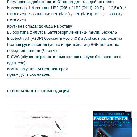
Регулировка добротности (Q-factor) для каждой из полос
Кроссовер: 1-6 каналы: HPF (ФВЧ) / LPF (ФНЧ): 20 Гц — 12,5 кГц /
Отключен 7-8 каналы: HPF (ФВЧ) / LPF (ФНЧ): 10 Гц — 800 Гц /
Отключен
Крутизна спада: до 48дБ на октаву
Выбор типа фильтра: Баттерворт, Линквиц-Райли, Бессель
Bluetooth 5.1 (A2DP) Совместимое с iOS и Android приложение
Полная русификация (меню и приложение) RGB-подсветка
передней панели (3 зоны)
D-SWC (обучение резистивных кнопок на руле без внешнего
адаптера)
Комплектуется ISO коннектором
Пульт ДУ: в комплекте
ПЕРСОНАЛЬНЫЕ РЕКОМЕНДАЦИИ