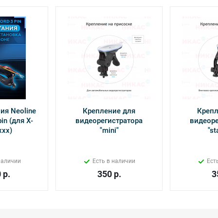
ия Neoline
Крепление для
Крепл
in (для Х-
видеорегистратора
видеоре
ххх)
"mini"
"st
наличии
Есть в наличии
Ест
0
р.
350
р.
3