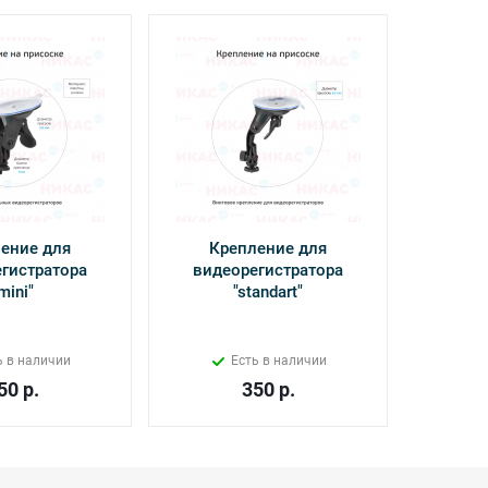
ение для
Крепление для
Кабель
гистратора
видеорегистратора
Power 
mini"
"standart"
Х
ь в наличии
Есть в наличии
50
р.
350
р.