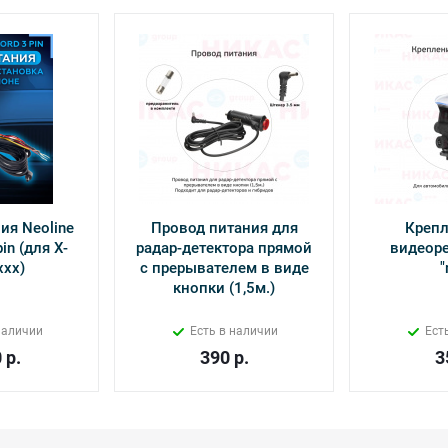
ия Neoline
Провод питания для
Крепл
in (для Х-
радар-детектора прямой
видеоре
ххх)
с прерывателем в виде
"
кнопки (1,5м.)
наличии
Есть в наличии
Ест
0
р.
390
р.
3