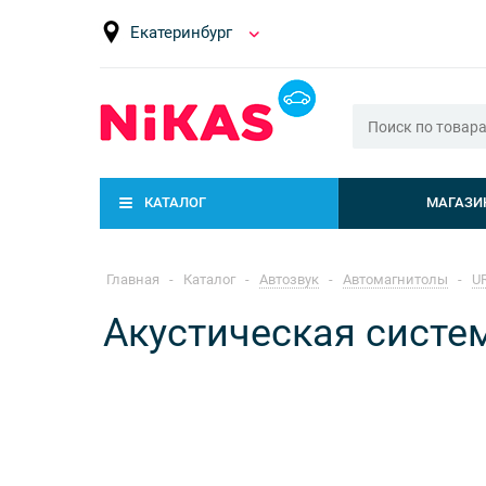
Екатеринбург
КАТАЛОГ
МАГАЗИ
Главная
-
Каталог
-
Автозвук
-
Автомагнитолы
-
U
Акустическая сист