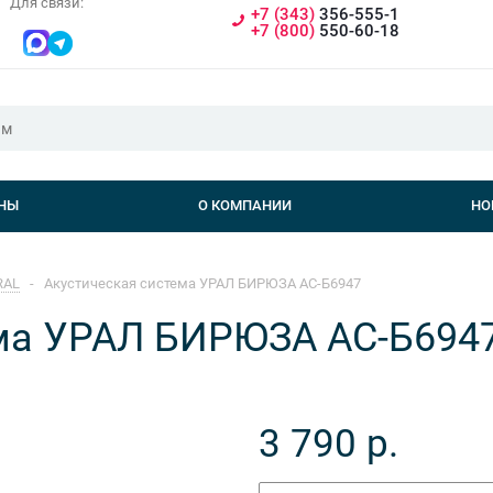
Для связи:
+7 (343)
356-555-1
+7 (800)
550-60-18
НЫ
О КОМПАНИИ
НО
RAL
-
Акустическая система УРАЛ БИРЮЗА АС-Б6947
ема УРАЛ БИРЮЗА АС-Б694
3 790
р.