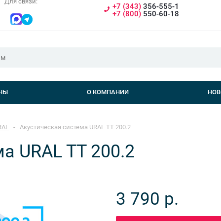
Для связи:
+7 (343)
356-555-1
+7 (800)
550-60-18
НЫ
О КОМПАНИИ
НОВ
RAL
-
Акустическая система URAL TT 200.2
а URAL TT 200.2
3 790
р.