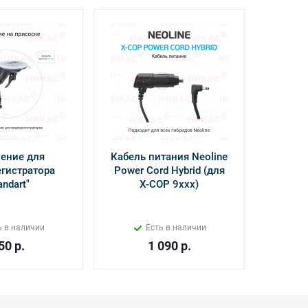
ение для
Кабель питания Neoline
Камер
гистратора
Power Cord Hybrid (для
Inter
andart"
Х-СОР 9ххх)
ь в наличии
Есть в наличии
50
р.
1 090
р.