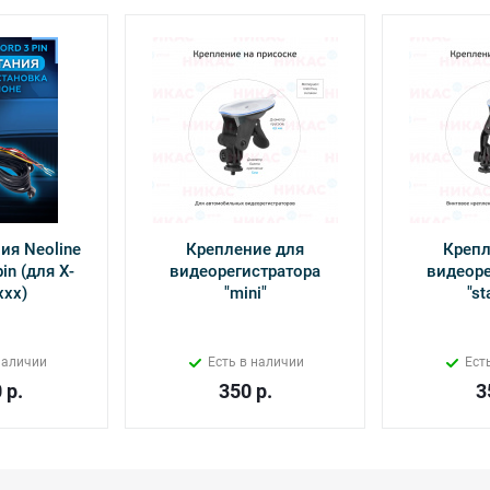
ия Neoline
Крепление для
Крепл
in (для Х-
видеорегистратора
видеоре
ххх)
"mini"
"st
наличии
Есть в наличии
Ест
0
р.
350
р.
3