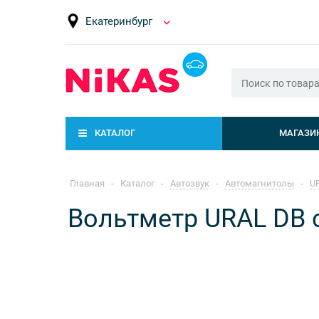
Екатеринбург
КАТАЛОГ
МАГАЗИ
Главная
-
Каталог
-
Автозвук
-
Автомагнитолы
-
U
Вольтметр URAL DB 