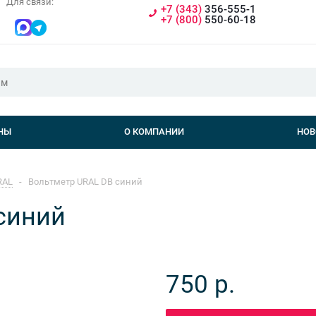
Для связи:
+7 (343)
356-555-1
+7 (800)
550-60-18
НЫ
О КОМПАНИИ
НОВ
RAL
-
Вольтметр URAL DB синий
синий
750
р.