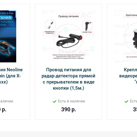
ия Neoline
Провод питания для
Крепл
in (для Х-
радар-детектора прямой
видеоре
ххх)
с прерывателем в виде
"
кнопки (1,5м.)
наличии
Есть в наличии
Ест
0
р.
390
р.
3