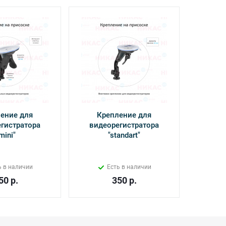
ение для
Крепление для
Кабель
гистратора
видеорегистратора
Power 
mini"
"standart"
Х
ь в наличии
Есть в наличии
50
р.
350
р.