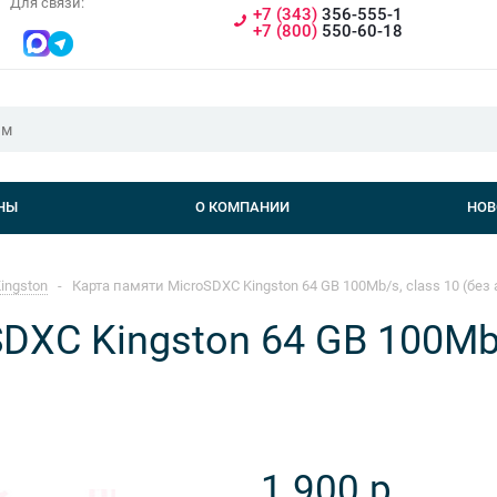
Для связи:
+7 (343)
356-555-1
+7 (800)
550-60-18
НЫ
О КОМПАНИИ
НОВ
ingston
-
Карта памяти MicroSDXC Kingston 64 GB 100Mb/s, class 10 (без
DXC Kingston 64 GB 100Mb/s
1 900
р.