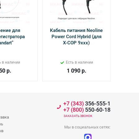
ение для
Кабель питания Neoline
Камер
гистратора
Power Cord Hybrid (для
Inter
andart"
Х-СОР 9ххх)
ь в наличии
Есть в наличии
50
р.
1 090
р.
+7 (343)
356-555-1
+7 (800)
550-60-18
ЗАКАЗАТЬ ЗВОНОК
тавка
зь
Мы в социальных сетях:
ыв