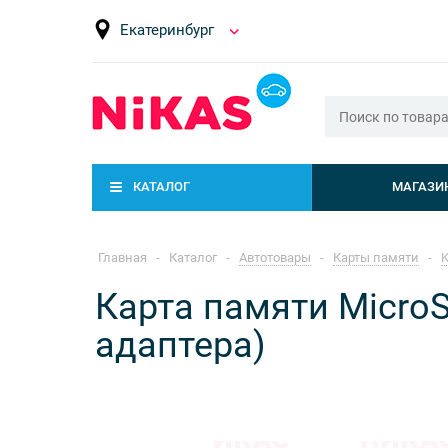
Екатеринбург
КАТАЛОГ
МАГАЗИ
Главная
-
Каталог
-
Автотовары
-
Карты памяти
-
K
Карта памяти MicroS
адаптера)