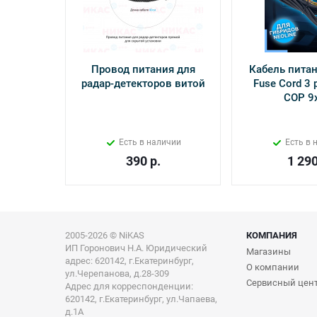
Провод питания для
Кабель питан
радар-детекторов витой
Fuse Cord 3 p
СОР 9
Есть в наличии
Есть в 
390
р.
1 29
2005-2026 © NiKAS
КОМПАНИЯ
ИП Горонович Н.А. Юридический
Магазины
адрес: 620142, г.Екатеринбург,
О компании
ул.Черепанова, д.28-309
Сервисный цен
Адрес для корреспонденции:
620142, г.Екатеринбург, ул.Чапаева,
д.1А