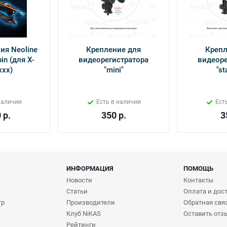
ия Neoline
Крепление для
Крепл
in (для Х-
видеорегистратора
видеоре
ххх)
"mini"
"st
наличии
Есть в наличии
Ест
0
р.
350
р.
3
ИНФОРМАЦИЯ
ПОМОЩЬ
Новости
Контакты
Статьи
Оплата и дос
тр
Производители
Обратная свя
Клуб NiKAS
Оставить отз
Рейтинги