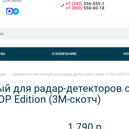
Для связи:
+7 (343)
356-555-1
+7 (800)
550-60-18
НЫ
О КОМПАНИИ
НО
щие
-
Держатель магнитный для радар-детекторов серии X-COP 6XXX Neol
й для радар-детекторов 
OP Edition (3М-скотч)
1 790
р.