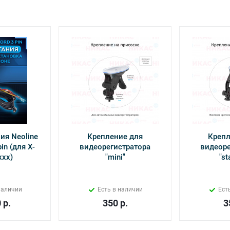
ия Neoline
Крепление для
Крепл
in (для Х-
видеорегистратора
видеоре
ххх)
"mini"
"st
наличии
Есть в наличии
Ест
0
р.
350
р.
3