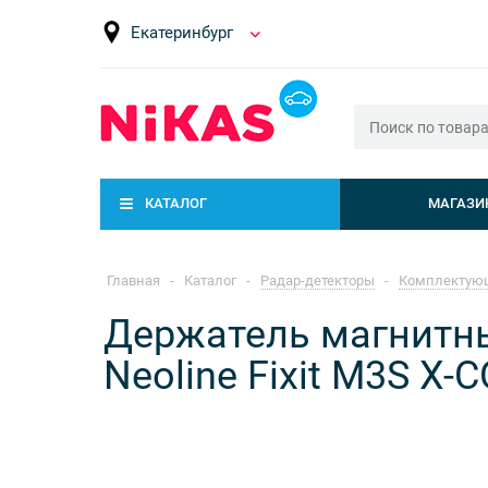
Екатеринбург
КАТАЛОГ
МАГАЗИ
Главная
-
Каталог
-
Радар-детекторы
-
Комплектую
Держатель магнитны
Neoline Fixit M3S X-C