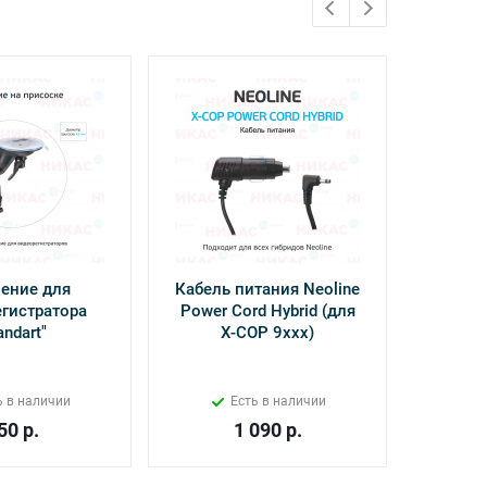
ение для
Кабель питания Neoline
Камер
гистратора
Power Cord Hybrid (для
Inter
andart"
Х-СОР 9ххх)
ь в наличии
Есть в наличии
50
р.
1 090
р.