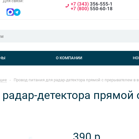
Для связи:
+7 (343)
356-555-1
+7 (800)
550-60-18
НЫ
О КОМПАНИИ
НО
щие
-
Провод питания для радар-детектора прямой с прерывателем в ви
 радар-детектора прямой 
390
р.