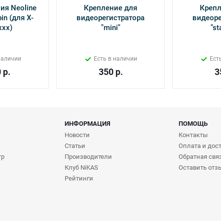
ия Neoline
Крепление для
Крепл
in (для Х-
видеорегистратора
видеоре
ххх)
"mini"
"st
наличии
Есть в наличии
Ест
0
р.
350
р.
3
ИНФОРМАЦИЯ
ПОМОЩЬ
Новости
Контакты
Статьи
Оплата и дос
тр
Производители
Обратная свя
Клуб NiKAS
Оставить отз
Рейтинги