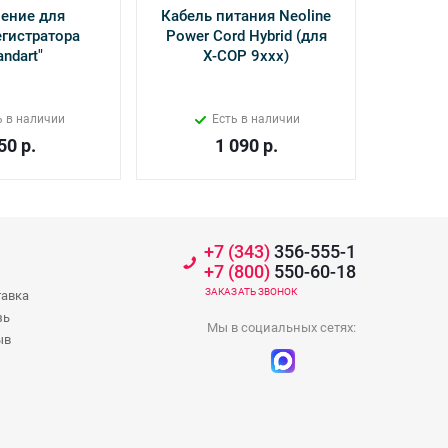
ение для
Кабель питания Neoline
Камер
гистратора
Power Cord Hybrid (для
Inter
andart"
Х-СОР 9ххх)
ь в наличии
Есть в наличии
50
р.
1 090
р.
+7 (343)
356-555-1
+7 (800)
550-60-18
ЗАКАЗАТЬ ЗВОНОК
тавка
зь
Мы в социальных сетях:
ыв