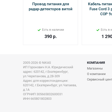
Провод питания для
Кабель питан
радар-детекторов витой
Fuse Cord 3 p
СОР 9
Есть в наличии
Есть в 
390
р.
1 29
2005-2026 © NiKAS
КОМПАНИЯ
ИП Горонович Н.А. Юридический
Магазины
адрес: 620142, г.Екатеринбург,
О компании
ул.Черепанова, д.28-309
Сервисный цен
Адрес для корреспонденции:
620142, г.Екатеринбург, ул.Чапаева,
д.1А
ОГРНИП 305665832600031
ИНН 665801802803