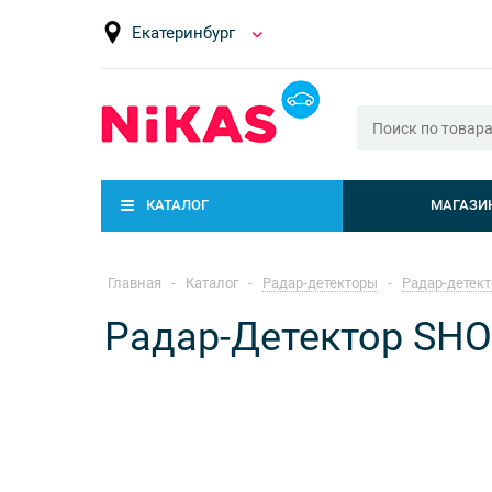
Екатеринбург
КАТАЛОГ
МАГАЗИ
Главная
-
Каталог
-
Радар-детекторы
-
Радар-детек
Радар-Детектор SH