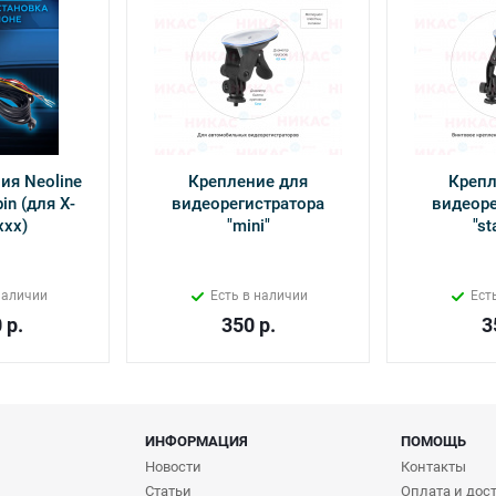
ия Neoline
Крепление для
Крепл
in (для Х-
видеорегистратора
видеоре
ххх)
"mini"
"st
наличии
Есть в наличии
Ест
0
р.
350
р.
3
ИНФОРМАЦИЯ
ПОМОЩЬ
Новости
Контакты
Статьи
Оплата и дос