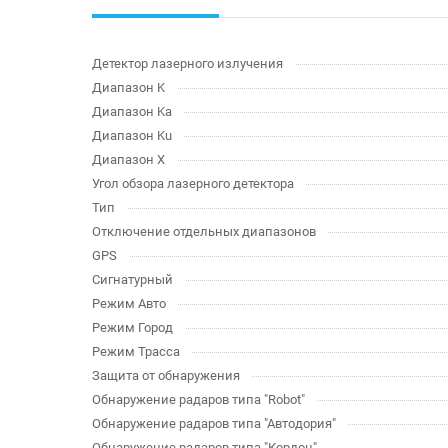
Детектор лазерного излучения
Диапазон K
Диапазон Ka
Диапазон Ku
Диапазон X
Угол обзора лазерного детектора
Тип
Отключение отдельных диапазонов
GPS
Сигнатурный
Режим Авто
Режим Город
Режим Трасса
Защита от обнаружения
Обнаружение радаров типа "Robot"
Обнаружение радаров типа "Автодория"
Обнаружение радаров типа "Кордон"