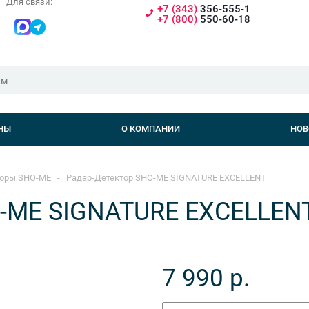
Для связи:
+7 (343)
356-555-1
+7 (800)
550-60-18
НЫ
О КОМПАНИИ
НОВ
торы SHO-ME
-
Радар-Детектор SHO-ME SIGNATURE EXCELLENT
O-ME SIGNATURE EXCELLEN
7 990
р.