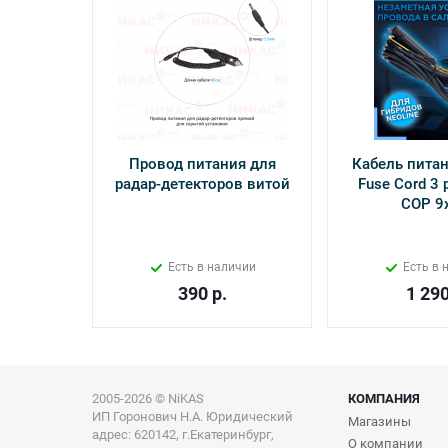
Провод питания для
Кабель питан
радар-детекторов витой
Fuse Cord 3 p
СОР 9
Есть в наличии
Есть в 
390
р.
1 29
2005-2026 © NiKAS
КОМПАНИЯ
ИП Горонович Н.А. Юридический
Магазины
адрес: 620142, г.Екатеринбург,
О компании