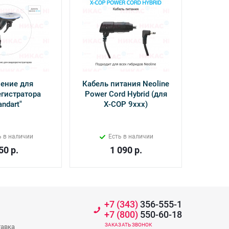
ение для
Кабель питания Neoline
Камер
гистратора
Power Cord Hybrid (для
Inter
andart"
Х-СОР 9ххх)
ь в наличии
Есть в наличии
50
р.
1 090
р.
+7 (343)
356-555-1
+7 (800)
550-60-18
ЗАКАЗАТЬ ЗВОНОК
тавка