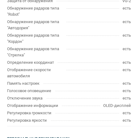
Защита от обнаружения
VG-2
Обнаружение радаров типа
есть
"Robot"
Обнаружение радаров типа
есть
"Автодория"
Обнаружение радаров типа
есть
"Кордон"
Обнаружение радаров типа
есть
"Стрелка"
Определение координат
есть
Отображение скорости
есть
автомобиля
Память настроек
есть
Голосовое оповещение
есть
Отключение звука
есть
Отображение информации
OLED-дисплей
Регулировка громкости
есть
Регулировка яркости
есть