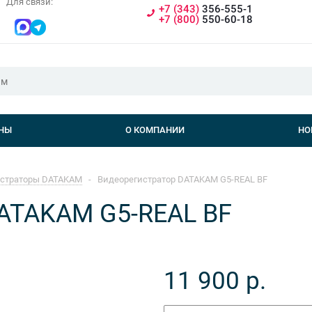
Для связи:
+7 (343)
356-555-1
+7 (800)
550-60-18
НЫ
О КОМПАНИИ
НО
истраторы DATAKAM
-
Видеорегистратор DATAKAM G5-REAL BF
ATAKAM G5-REAL BF
11 900
р.