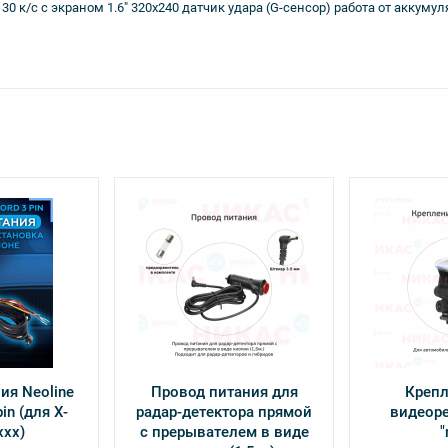
0 к/с с экраном 1.6" 320x240 датчик удара (G-сенсор) работа от аккумул
ия Neoline
Провод питания для
Крепл
in (для Х-
радар-детектора прямой
видеоре
ххх)
с прерывателем в виде
"