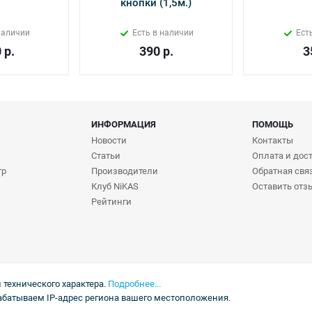
кнопки (1,5м.)
наличии
Есть в наличии
Ест
0
р.
390
р.
3
ИНФОРМАЦИЯ
ПОМОЩЬ
Новости
Контакты
Статьи
Оплата и дос
тр
Производители
Обратная свя
Клуб NiKAS
Оставить отз
Рейтинги
технического характера.
Подробнее...
абатываем IP-адрес региона вашего местоположения.
ы на товар в магазине могут отличаться от указанных на сайте.