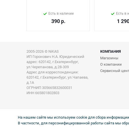
Есть в наличии
Есть в 
390
р.
1 29
2005-2026 © NiKAS
КОМПАНИЯ
ИП Горонович Н.А. Юридический
Магазины
адрес: 620142, г.Екатеринбург,
О компании
ул.Черепанова, д.28-309
Сервисный цен
Адрес для корреспонденции:
620142, г.Екатеринбург, ул.Чапаева,
д.1А
ОГРНИП 305665832600031
ИНН 665801802803
На нашем сайте мы используем cookie для сбора информации 
В частности, для персонифицированной работы сайта мы обр
Информация на сайте не является публичной офертой. Цен