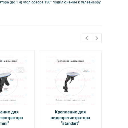
ятора (до 1 ч) угол обзора 130° подключение к телевизору
ение для
Крепление для
Кабель
гистратора
видеорегистратора
Power 
mini"
"standart"
Х