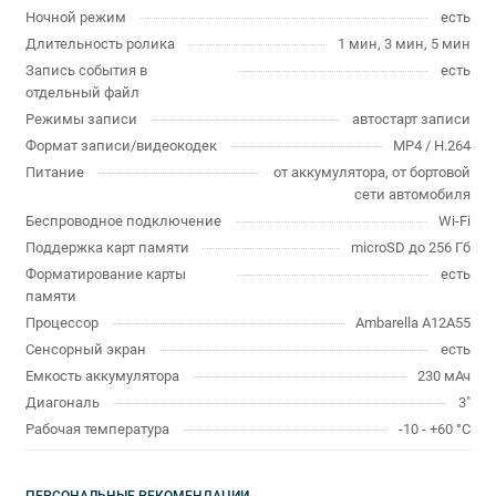
Ночной режим
есть
Длительность ролика
1 мин, 3 мин, 5 мин
Запись события в
есть
отдельный файл
Режимы записи
автостарт записи
Формат записи/видеокодек
MP4 / H.264
Питание
от аккумулятора, от бортовой
сети автомобиля
Беспроводное подключение
Wi-Fi
Поддержка карт памяти
microSD до 256 Гб
Форматирование карты
есть
памяти
Процессор
Ambarella A12A55
Сенсорный экран
есть
Емкость аккумулятора
230 мАч
Диагональ
3"
Рабочая температура
-10 - +60 °C