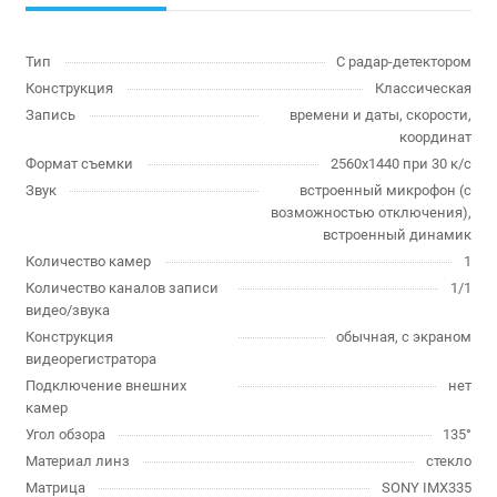
Тип
С радар-детектором
Конструкция
Классическая
Запись
времени и даты, скорости,
координат
Формат съемки
2560x1440 при 30 к/с
Звук
встроенный микрофон (с
возможностью отключения),
встроенный динамик
Количество камер
1
Количество каналов записи
1/1
видео/звука
Конструкция
обычная, с экраном
видеорегистратора
Подключение внешних
нет
камер
Угол обзора
135°
Материал линз
стекло
Матрица
SONY IMX335