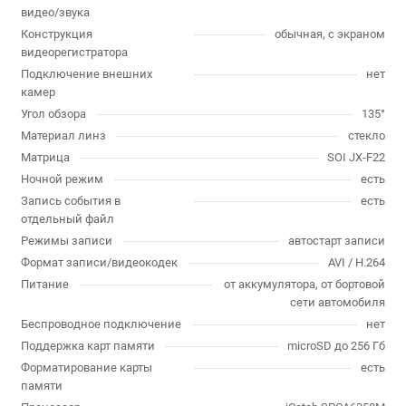
видео/звука
Конструкция
обычная, с экраном
видеорегистратора
Подключение внешних
нет
камер
Угол обзора
135°
Материал линз
стекло
Матрица
SOI JX-F22
Ночной режим
есть
Запись события в
есть
отдельный файл
Режимы записи
автостарт записи
Формат записи/видеокодек
AVI / H.264
Питание
от аккумулятора, от бортовой
сети автомобиля
Беспроводное подключение
нет
Поддержка карт памяти
microSD до 256 Гб
Форматирование карты
есть
памяти