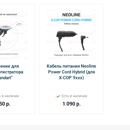
ение для
Кабель питания Neoline
Камер
гистратора
Power Cord Hybrid (для
Inter
andart"
Х-СОР 9ххх)
ь в наличии
Есть в наличии
50
р.
1 090
р.