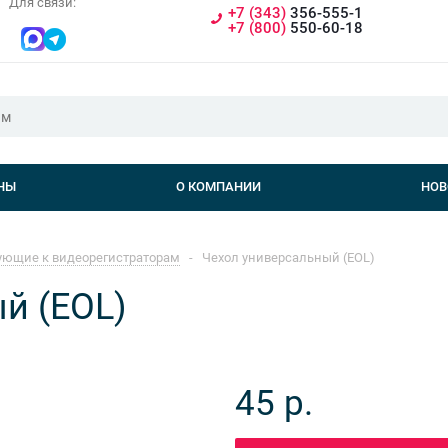
Для связи:
+7 (343)
356-555-1
+7 (800)
550-60-18
НЫ
О КОМПАНИИ
НОВ
ющие к видеорегистраторам
-
Чехол универсальный (EOL)
й (EOL)
45
р.