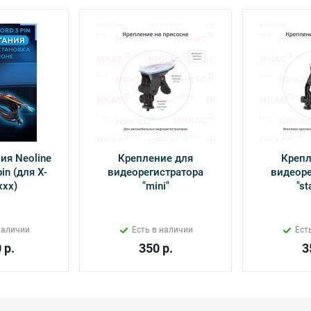
ия Neoline
Крепление для
Крепл
in (для Х-
видеорегистратора
видеоре
ххх)
"mini"
"st
наличии
Есть в наличии
Ест
0
р.
350
р.
3