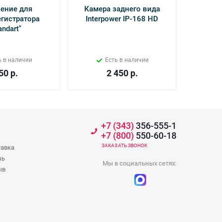
ение для
Камера заднего вида
Виде
гистратора
Interpower IP-168 HD
рад
andart"
INSPE
ь в наличии
Есть в наличии
50
р.
2 450
р.
+7 (343)
356-555-1
+7 (800)
550-60-18
ЗАКАЗАТЬ ЗВОНОК
тавка
зь
Мы в социальных сетях:
ыв