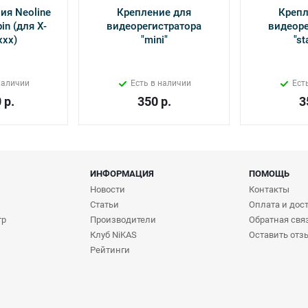
ия Neoline
Крепление для
Крепл
in (для Х-
видеорегистратора
видеоре
ххх)
"mini"
"st
наличии
Есть в наличии
Ест
0
р.
350
р.
3
ИНФОРМАЦИЯ
ПОМОЩЬ
Новости
Контакты
Статьи
Оплата и дос
тр
Производители
Обратная свя
Клуб NiKAS
Оставить отз
Рейтинги