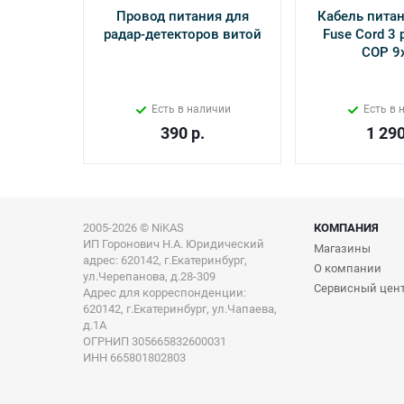
Провод питания для
Кабель питан
радар-детекторов витой
Fuse Cord 3 p
СОР 9
Есть в наличии
Есть в 
390
р.
1 29
2005-2026 © NiKAS
КОМПАНИЯ
ИП Горонович Н.А. Юридический
Магазины
адрес: 620142, г.Екатеринбург,
О компании
ул.Черепанова, д.28-309
Сервисный цен
Адрес для корреспонденции:
620142, г.Екатеринбург, ул.Чапаева,
д.1А
ОГРНИП 305665832600031
ИНН 665801802803