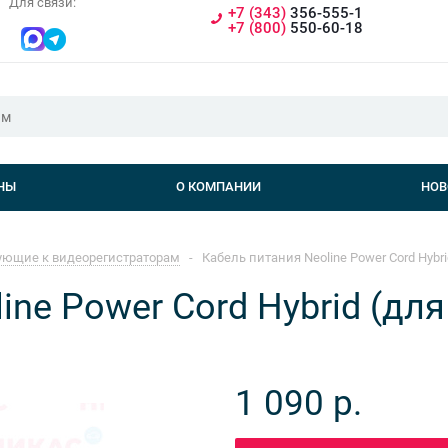
Для связи:
+7 (343)
356-555-1
+7 (800)
550-60-18
НЫ
О КОМПАНИИ
НОВ
ющие к видеорегистраторам
-
Кабель питания Neoline Power Cord Hybri
ne Power Cord Hybrid (для
1 090
р.