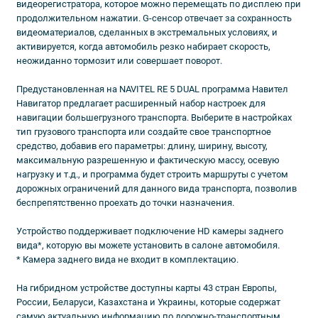
видеорегистратора, которое можно перемещать по дисплею при
продолжительном нажатии. G-сенсор отвечает за сохранность
видеоматериалов, сделанных в экстремальных условиях, и
активируется, когда автомобиль резко набирает скорость,
неожиданно тормозит или совершает поворот.
Предустановленная на NAVITEL RE 5 DUAL программа Навител
Навигатор предлагает расширенный набор настроек для
навигации большегрузного транспорта. Выберите в настройках
тип грузового транспорта или создайте свое транспортное
средство, добавив его параметры: длину, ширину, высоту,
максимальную разрешенную и фактическую массу, осевую
нагрузку и т.д., и программа будет строить маршруты с учетом
дорожных ограничений для данного вида транспорта, позволив
беспрепятственно проехать до точки назначения.
Устройство поддерживает подключение HD камеры заднего
вида*, которую вы можете установить в салоне автомобиля.
* Камера заднего вида не входит в комплектацию.
На гибридном устройстве доступны карты 43 стран Европы,
России, Беларуси, Казахстана и Украины, которые содержат
самую актуальную информацию по дорожно-транспортным