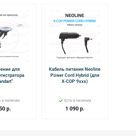
ение для
Кабель питания Neoline
Камер
гистратора
Power Cord Hybrid (для
Inter
andart"
Х-СОР 9ххх)
ь в наличии
Есть в наличии
50
р.
1 090
р.