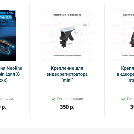
ия Neoline
Крепление для
Крепл
in (для Х-
видеорегистратора
видеоре
ххх)
"mini"
"st
наличии
Есть в наличии
Ест
0
р.
350
р.
3