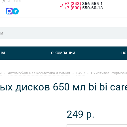
Для связи:
+7 (343)
356-555-1
+7 (800)
550-60-18
НЫ
О КОМПАНИИ
НО
м
-
Автомобильная косметика и химия
-
LAVR
-
Очиститель тормозных
х дисков 650 мл bi bi car
249
р.