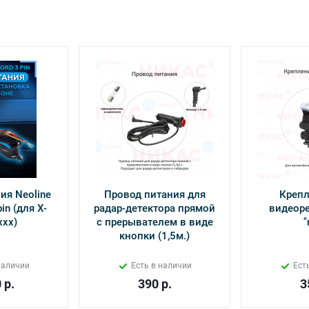
ия Neoline
Провод питания для
Крепл
in (для Х-
радар-детектора прямой
видеоре
ххх)
с прерывателем в виде
"
кнопки (1,5м.)
наличии
Есть в наличии
Ест
0
р.
390
р.
3