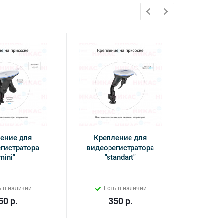
ение для
Крепление для
Кабель
гистратора
видеорегистратора
Power 
mini"
"standart"
Х
ь в наличии
Есть в наличии
50
р.
350
р.