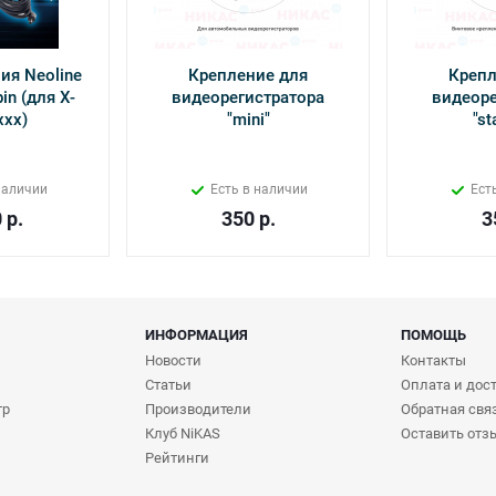
ия Neoline
Крепление для
Крепл
in (для Х-
видеорегистратора
видеоре
ххх)
"mini"
"st
наличии
Есть в наличии
Ест
0
р.
350
р.
3
ИНФОРМАЦИЯ
ПОМОЩЬ
Новости
Контакты
Статьи
Оплата и дос
тр
Производители
Обратная свя
Клуб NiKAS
Оставить отз
Рейтинги