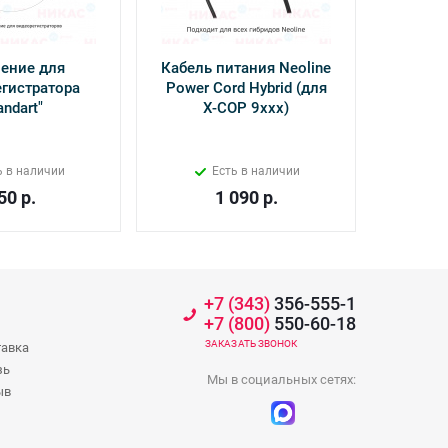
ение для
Кабель питания Neoline
Камер
гистратора
Power Cord Hybrid (для
Inter
andart"
Х-СОР 9ххх)
ь в наличии
Есть в наличии
50
р.
1 090
р.
+7 (343)
356-555-1
+7 (800)
550-60-18
ЗАКАЗАТЬ ЗВОНОК
тавка
зь
Мы в социальных сетях:
ыв