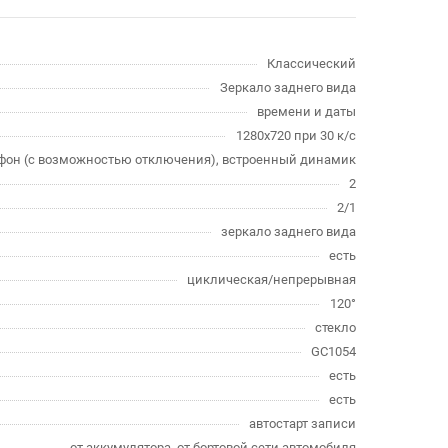
Классический
Зеркало заднего вида
времени и даты
1280x720 при 30 к/с
фон (с возможностью отключения), встроенный динамик
2
2/1
зеркало заднего вида
есть
циклическая/непрерывная
120°
стекло
GC1054
есть
есть
автостарт записи
от аккумулятора, от бортовой сети автомобиля