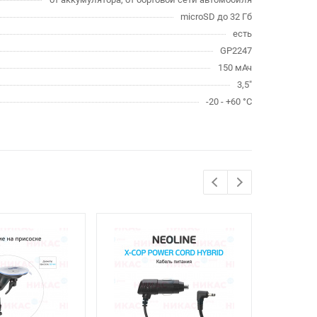
microSD до 32 Гб
есть
GP2247
150 мАч
3,5"
-20 - +60 °C