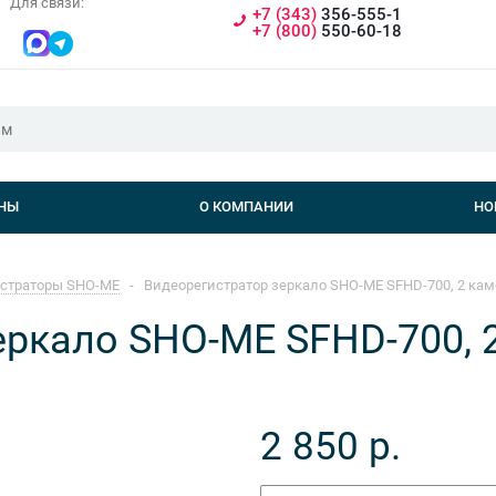
Для связи:
+7 (343)
356-555-1
+7 (800)
550-60-18
НЫ
О КОМПАНИИ
НО
страторы SHO-ME
-
Видеорегистратор зеркало SHO-ME SFHD-700, 2 ка
еркало SHO-ME SFHD-700, 
2 850
р.