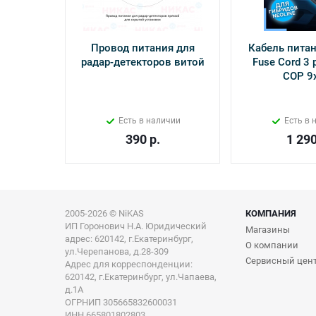
Провод питания для
Кабель питан
радар-детекторов витой
Fuse Cord 3 p
СОР 9
Есть в наличии
Есть в 
390
р.
1 29
2005-2026 © NiKAS
КОМПАНИЯ
ИП Горонович Н.А. Юридический
Магазины
адрес: 620142, г.Екатеринбург,
О компании
ул.Черепанова, д.28-309
Сервисный цен
Адрес для корреспонденции:
620142, г.Екатеринбург, ул.Чапаева,
д.1А
ОГРНИП 305665832600031
ИНН 665801802803