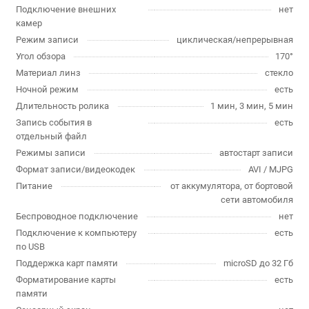
Подключение внешних
нет
камер
Режим записи
циклическая/непрерывная
Угол обзора
170°
Материал линз
стекло
Ночной режим
есть
Длительность ролика
1 мин, 3 мин, 5 мин
Запись события в
есть
отдельный файл
Режимы записи
автостарт записи
Формат записи/видеокодек
AVI / MJPG
Питание
от аккумулятора, от бортовой
сети автомобиля
Беспроводное подключение
нет
Подключение к компьютеру
есть
по USB
Поддержка карт памяти
microSD до 32 Гб
Форматирование карты
есть
памяти