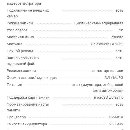
видеорегистратора
Подключение внешних
есть
камер
Режим записи
циклическая/непрерывная
Угол обзора
170°
Материал линз
стекло
Матрица
GalaxyCore GC2363
Ночной режим
есть
Запись события в
есть
отдельный файл
Режимы записи
автостарт записи
Формат записи/видеокодек
AVI / MJPG
Питание
от аккумулятора, от бортовой
сети автомобиля
Поддержка карт памяти
microSD до 32 Гб
Форматирование карты
есть
памяти
Процессор
JL-5601A
Емкость аккумулятора
250 мАч