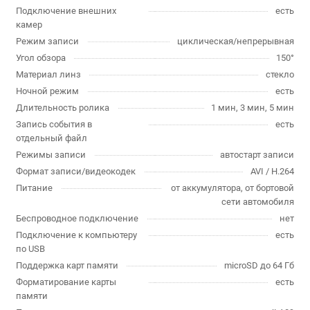
Подключение внешних
есть
камер
Режим записи
циклическая/непрерывная
Угол обзора
150°
Материал линз
стекло
Ночной режим
есть
Длительность ролика
1 мин, 3 мин, 5 мин
Запись события в
есть
отдельный файл
Режимы записи
автостарт записи
Формат записи/видеокодек
AVI / H.264
Питание
от аккумулятора, от бортовой
сети автомобиля
Беспроводное подключение
нет
Подключение к компьютеру
есть
по USB
Поддержка карт памяти
microSD до 64 Гб
Форматирование карты
есть
памяти