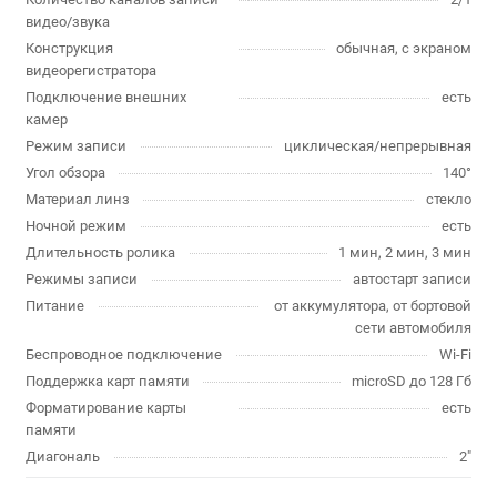
видео/звука
Конструкция
обычная, с экраном
видеорегистратора
Подключение внешних
есть
камер
Режим записи
циклическая/непрерывная
Угол обзора
140°
Материал линз
стекло
Ночной режим
есть
Длительность ролика
1 мин, 2 мин, 3 мин
Режимы записи
автостарт записи
Питание
от аккумулятора, от бортовой
сети автомобиля
Беспроводное подключение
Wi-Fi
Поддержка карт памяти
microSD до 128 Гб
Форматирование карты
есть
памяти
Диагональ
2"