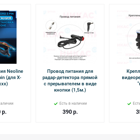
ия Neoline
Провод питания для
Крепл
in (для Х-
радар-детектора прямой
видеоре
ххх)
с прерывателем в виде
"
кнопки (1,5м.)
наличии
Есть в наличии
Ест
0
р.
390
р.
3