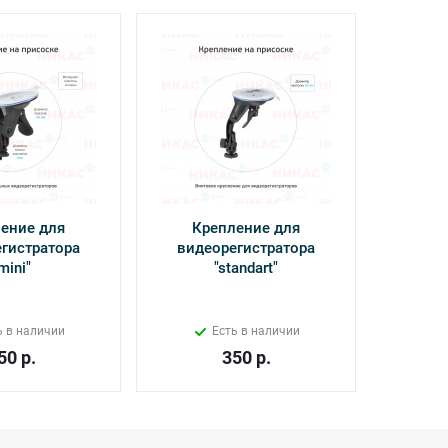
ение для
Крепление для
Кабель
гистратора
видеорегистратора
Power 
mini"
"standart"
Х
ь в наличии
Есть в наличии
50
р.
350
р.