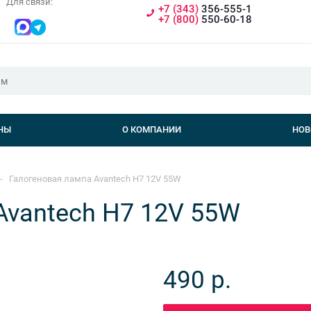
Для связи:
+7 (343)
356-555-1
+7 (800)
550-60-18
НЫ
О КОМПАНИИ
НОВ
-
Галогеновая лампа Avantech H7 12V 55W
Avantech H7 12V 55W
490
р.