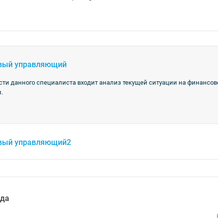
вый управляющий
сти данного специалиста входит анализ текущей ситуации на финанс
.
вый управляющий2
яда