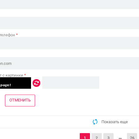
 телефон
*
т с картинки
*
ОТМЕНИТЬ
Показать еще
1
2
3
26